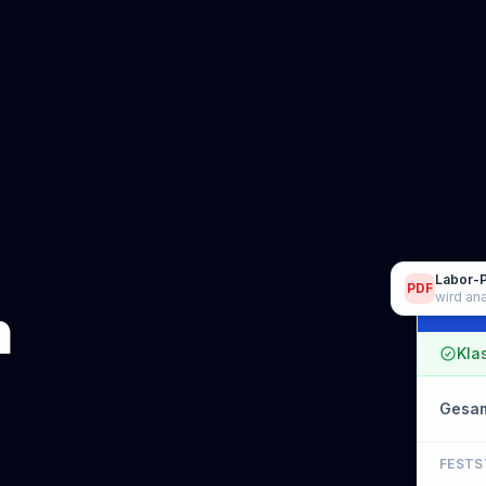
Labor-
PDF
wird an
EBV
n
Kla
Gesam
FESTS