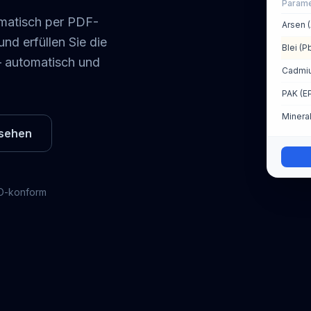
Parame
omatisch per PDF-
Arsen (
nd erfüllen Sie die
Blei (P
– automatisch und
Cadmiu
PAK (E
Minera
nsehen
-konform