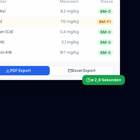
ter
Messwert
Klasse
As)
8,2 mg/kg
BM-0
b)
112 mg/kg
BM-F1
m (Cd)
0,4 mg/kg
BM-0
PA)
3,1 mg/kg
BM-0
löl-KW
187 mg/kg
BM-0
PDF Export
Excel Export
∅ 2,8 Sekunden