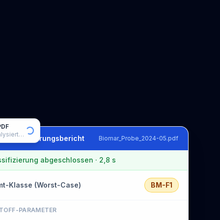
PDF
alysiert…
-Klassifizierungsbericht
Biomar_Probe_2024-05.pdf
ssifizierung abgeschlossen · 2,8 s
t-Klasse (Worst-Case)
BM-F1
TOFF-PARAMETER